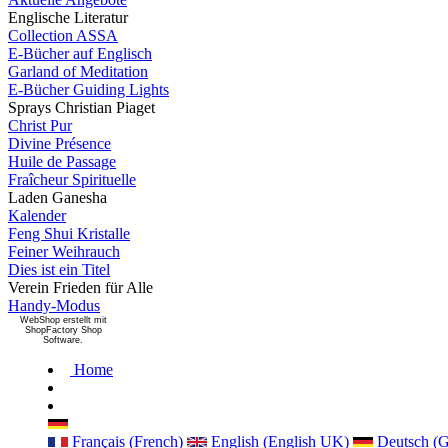
Englische Literatur
Collection ASSA
E-Bücher auf Englisch
Garland of Meditation
E-Bücher Guiding Lights
Sprays Christian Piaget
Christ Pur
Divine Présence
Huile de Passage
Fraîcheur Spirituelle
Laden Ganesha
Kalender
Feng Shui Kristalle
Feiner Weihrauch
Dies ist ein Titel
Verein Frieden für Alle
Handy-Modus
WebShop erstellt mit
ShopFactory Shop
Software.
Home
Français (French)
English (English UK)
Deutsch (