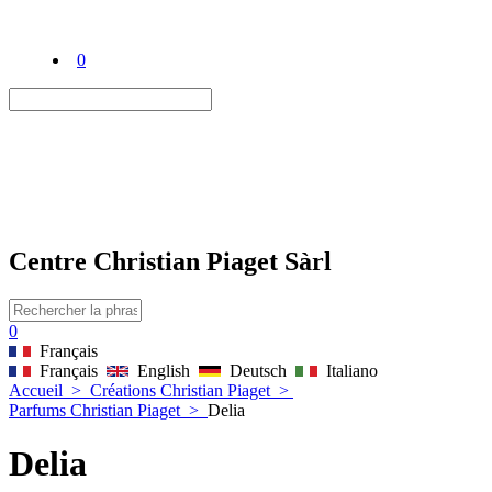
0
Centre Christian Piaget Sàrl
0
Français
Français
English
Deutsch
Italiano
Accueil
>
Créations Christian Piaget
>
Parfums Christian Piaget
>
Delia
Delia