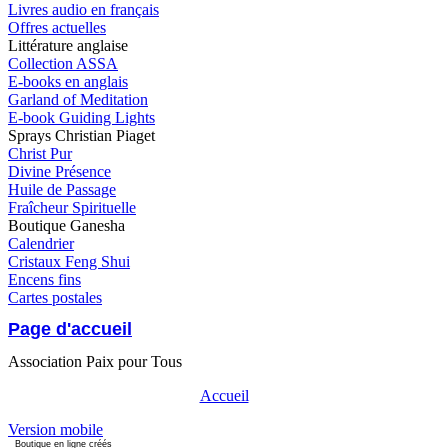
Livres audio en français
Offres actuelles
Littérature anglaise
Collection ASSA
E-books en anglais
Garland of Meditation
E-book Guiding Lights
Sprays Christian Piaget
Christ Pur
Divine Présence
Huile de Passage
Fraîcheur Spirituelle
Boutique Ganesha
Calendrier
Cristaux Feng Shui
Encens fins
Cartes postales
Page d'accueil
Association Paix pour Tous
Accueil
Version mobile
Boutique en ligne créés