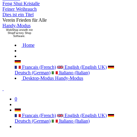
Feng Shui Kristalle
Feiner Weihrauch
Dies ist ein Titel
Verein Frieden für Alle
Handy-Modus
WebShop erstellt mit
ShopFactory Shop
Software.
Home
Français (French)
English (English UK)
Deutsch (German)
Italiano (Italian)
Desktop-Modus
Handy-Modus
0
Français (French)
English (English UK)
Deutsch (German)
Italiano (Italian)