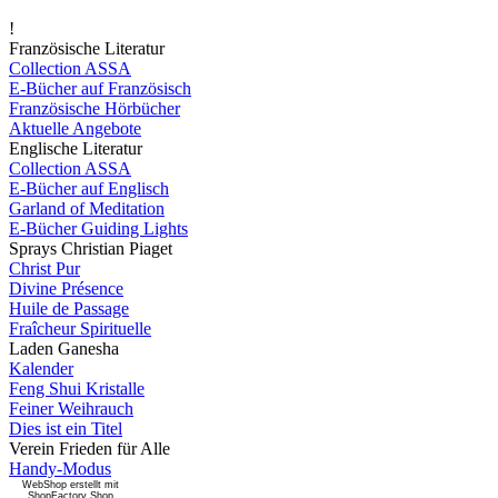
!
Französische Literatur
Collection ASSA
E-Bücher auf Französisch
Französische Hörbücher
Aktuelle Angebote
Englische Literatur
Collection ASSA
E-Bücher auf Englisch
Garland of Meditation
E-Bücher Guiding Lights
Sprays Christian Piaget
Christ Pur
Divine Présence
Huile de Passage
Fraîcheur Spirituelle
Laden Ganesha
Kalender
Feng Shui Kristalle
Feiner Weihrauch
Dies ist ein Titel
Verein Frieden für Alle
Handy-Modus
WebShop erstellt mit
ShopFactory Shop