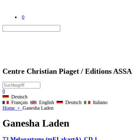
0
Centre Christian Piaget / Editions ASSA
0
Deutsch
Français
English
Deutsch
Italiano
Home
>
Ganesha Laden
Ganesha Laden
72 Melagartams (mELakartA), CD 1