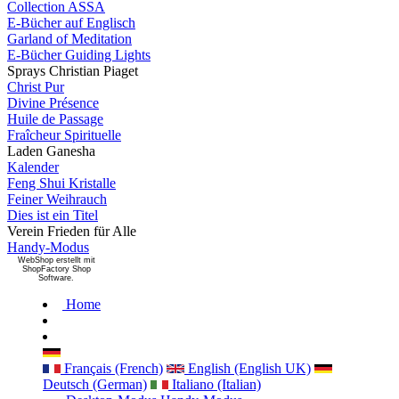
Collection ASSA
E-Bücher auf Englisch
Garland of Meditation
E-Bücher Guiding Lights
Sprays Christian Piaget
Christ Pur
Divine Présence
Huile de Passage
Fraîcheur Spirituelle
Laden Ganesha
Kalender
Feng Shui Kristalle
Feiner Weihrauch
Dies ist ein Titel
Verein Frieden für Alle
Handy-Modus
WebShop erstellt mit
ShopFactory Shop
Software.
Home
Français (French)
English (English UK)
Deutsch (German)
Italiano (Italian)