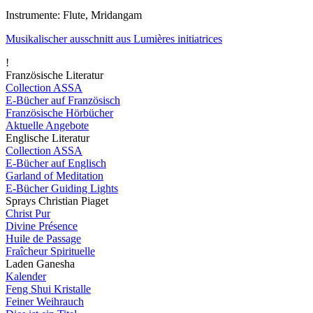
Instrumente: Flute, Mridangam
Musikalischer ausschnitt aus Lumières initiatrices
!
Französische Literatur
Collection ASSA
E-Bücher auf Französisch
Französische Hörbücher
Aktuelle Angebote
Englische Literatur
Collection ASSA
E-Bücher auf Englisch
Garland of Meditation
E-Bücher Guiding Lights
Sprays Christian Piaget
Christ Pur
Divine Présence
Huile de Passage
Fraîcheur Spirituelle
Laden Ganesha
Kalender
Feng Shui Kristalle
Feiner Weihrauch