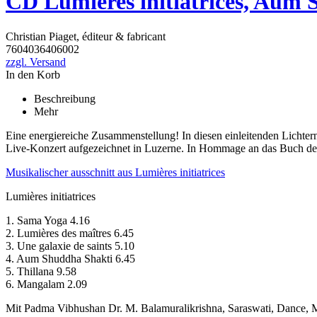
CD Lumières initiatrices, Aum
Christian Piaget, éditeur & fabricant
7604036406002
zzgl. Versand
In den Korb
Beschreibung
Mehr
Eine energiereiche Zusammenstellung! In diesen einleitenden Lichter
Live-Konzert aufgezeichnet in Luzerne. In Hommage an das Buch des
Musikalischer ausschnitt aus Lumières initiatrices
Lumières initiatrices
1. Sama Yoga 4.16
2. Lumières des maîtres 6.45
3. Une galaxie de saints 5.10
4. Aum Shuddha Shakti 6.45
5. Thillana 9.58
6. Mangalam 2.09
Mit Padma Vibhushan Dr. M. Balamuralikrishna, Saraswati, Dance,