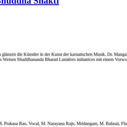
 Shuddha Shakti
n glänzen die Künstler in der Kunst der karnatischen Musik. Dr. Mang
 Weisen Shuddhananda Bharati Lumières initiatrices mit einem Vorwo
 M. Prakasa Rao, Vocal, M. Narayana Rajn, Mridangam, M. Balasaï, F