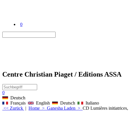
0
Centre Christian Piaget / Editions ASSA
0
Deutsch
Français
English
Deutsch
Italiano
<< Zurück
|
Home
>
Ganesha Laden
>
CD Lumières initiatrice