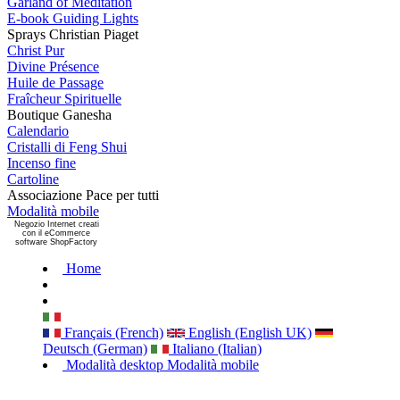
Garland of Meditation
E-book Guiding Lights
Sprays Christian Piaget
Christ Pur
Divine Présence
Huile de Passage
Fraîcheur Spirituelle
Boutique Ganesha
Calendario
Cristalli di Feng Shui
Incenso fine
Cartoline
Associazione Pace per tutti
Modalità mobile
Negozio Internet creati
con il eCommerce
software ShopFactory
Home
Français (French)
English (English UK)
Deutsch (German)
Italiano (Italian)
Modalità desktop
Modalità mobile