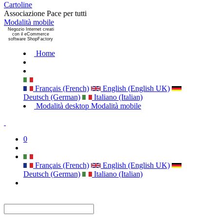
Cartoline
Associazione Pace per tutti
Modalità mobile
Negozio Internet creati
con il eCommerce
software ShopFactory
Home
Français (French)
English (English UK)
Deutsch (German)
Italiano (Italian)
Modalità desktop
Modalità mobile
0
Français (French)
English (English UK)
Deutsch (German)
Italiano (Italian)