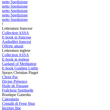
netto Spedizione
netto Spedizione
netto Spedizione
netto Spedizione
netto Spedizione
!
Letteratura francese
Collection ASSA
E-book in francese
Audiolibri francesi
Offerte attuali
Letteratura inglese
Collection ASSA
E-book in inglese
Garland of Meditation
E-book Guiding Lights
Sprays Christian Piaget
Christ Pur
Divine Présence
Huile de Passage
Fraîcheur Spirituelle
Boutique Ganesha
Calendario
Cristalli di Feng Shui
Incenso fine