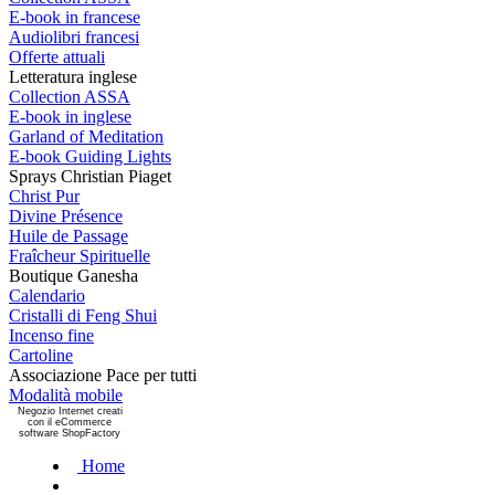
E-book in francese
Audiolibri francesi
Offerte attuali
Letteratura inglese
Collection ASSA
E-book in inglese
Garland of Meditation
E-book Guiding Lights
Sprays Christian Piaget
Christ Pur
Divine Présence
Huile de Passage
Fraîcheur Spirituelle
Boutique Ganesha
Calendario
Cristalli di Feng Shui
Incenso fine
Cartoline
Associazione Pace per tutti
Modalità mobile
Negozio Internet creati
con il eCommerce
software ShopFactory
Home