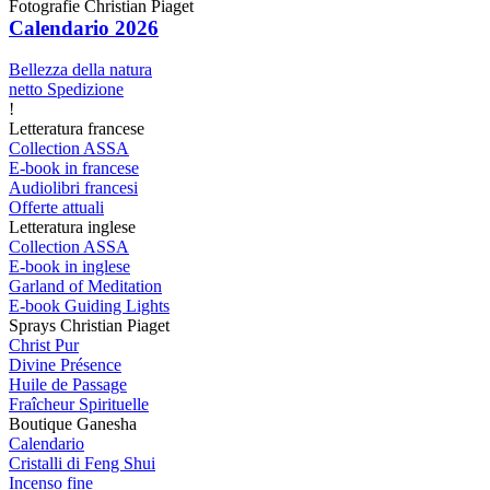
Fotografie Christian Piaget
Calendario 2026
Bellezza della natura
netto Spedizione
!
Letteratura francese
Collection ASSA
E-book in francese
Audiolibri francesi
Offerte attuali
Letteratura inglese
Collection ASSA
E-book in inglese
Garland of Meditation
E-book Guiding Lights
Sprays Christian Piaget
Christ Pur
Divine Présence
Huile de Passage
Fraîcheur Spirituelle
Boutique Ganesha
Calendario
Cristalli di Feng Shui
Incenso fine