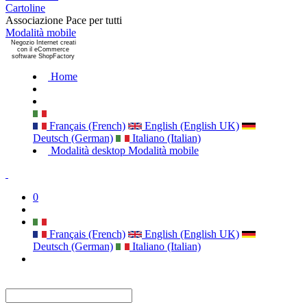
Cartoline
Associazione Pace per tutti
Modalità mobile
Negozio Internet creati
con il eCommerce
software ShopFactory
Home
Français (French)
English (English UK)
Deutsch (German)
Italiano (Italian)
Modalità desktop
Modalità mobile
0
Français (French)
English (English UK)
Deutsch (German)
Italiano (Italian)