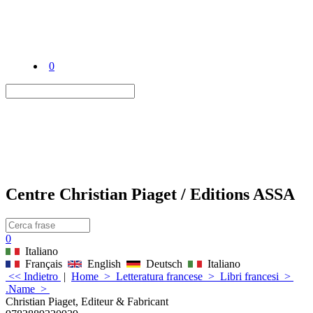
0
Centre Christian Piaget / Editions ASSA
0
Italiano
Français
English
Deutsch
Italiano
<< Indietro
|
Home
>
Letteratura francese
>
Libri francesi
>
.Name
>
Christian Piaget, Editeur & Fabricant