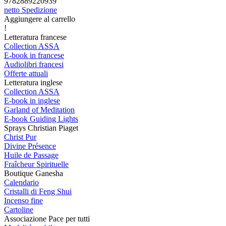
9782889220939
netto Spedizione
Aggiungere al carrello
!
Letteratura francese
Collection ASSA
E-book in francese
Audiolibri francesi
Offerte attuali
Letteratura inglese
Collection ASSA
E-book in inglese
Garland of Meditation
E-book Guiding Lights
Sprays Christian Piaget
Christ Pur
Divine Présence
Huile de Passage
Fraîcheur Spirituelle
Boutique Ganesha
Calendario
Cristalli di Feng Shui
Incenso fine
Cartoline
Associazione Pace per tutti