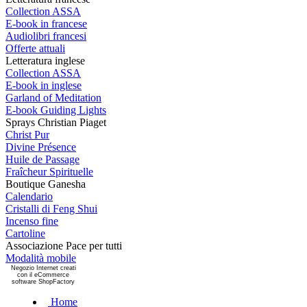
Collection ASSA
E-book in francese
Audiolibri francesi
Offerte attuali
Letteratura inglese
Collection ASSA
E-book in inglese
Garland of Meditation
E-book Guiding Lights
Sprays Christian Piaget
Christ Pur
Divine Présence
Huile de Passage
Fraîcheur Spirituelle
Boutique Ganesha
Calendario
Cristalli di Feng Shui
Incenso fine
Cartoline
Associazione Pace per tutti
Modalità mobile
Negozio Internet creati
con il eCommerce
software ShopFactory
Home