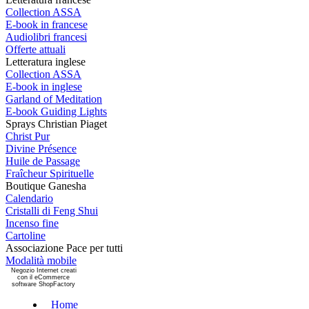
Collection ASSA
E-book in francese
Audiolibri francesi
Offerte attuali
Letteratura inglese
Collection ASSA
E-book in inglese
Garland of Meditation
E-book Guiding Lights
Sprays Christian Piaget
Christ Pur
Divine Présence
Huile de Passage
Fraîcheur Spirituelle
Boutique Ganesha
Calendario
Cristalli di Feng Shui
Incenso fine
Cartoline
Associazione Pace per tutti
Modalità mobile
Negozio Internet creati
con il eCommerce
software ShopFactory
Home