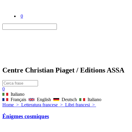
0
Centre Christian Piaget / Editions ASSA
0
Italiano
Français
English
Deutsch
Italiano
Home
>
Letteratura francese
>
Libri francesi
>
Énigmes cosmiques